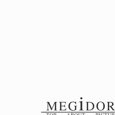
i
MEG
DO
TOP
ABOUT
PICTU