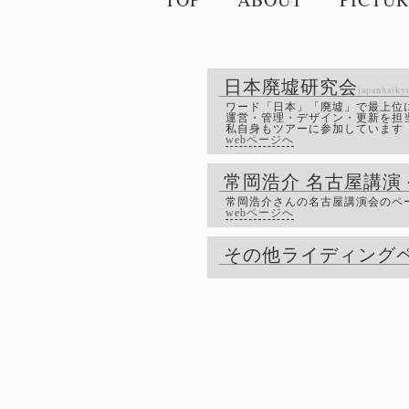
日本廃墟研究会
japanhaiky
ワード「日本」「廃墟」で最上位にヒ
運営・管理・デザイン・更新を担
私自身もツアーに参加しています
webページへ
常岡浩介 名古屋講演
常岡浩介さんの名古屋講演会のペ
webページへ
その他ライディングペ