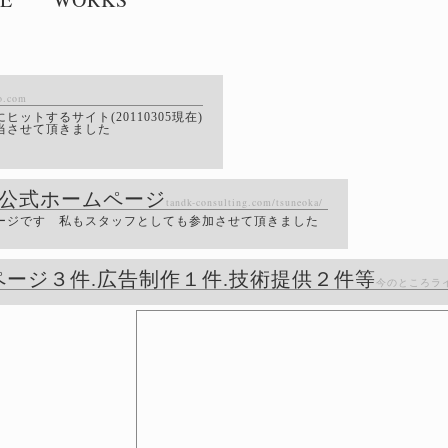
o.com
ットするサイト(20110305現在)
当させて頂きました
 公式ホームページ
tandk-consulting.com/tsuneoka/
ージです 私もスタッフとしても参加させて頂きました
ージ３件.広告制作１件.技術提供２件等
今のところラ